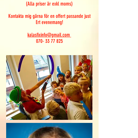
(Alla priser är exkl moms)
Kontakta mig gärna för en offert passande just
Ert evenemang!
kalasfixinfo@gmail.com
070- 33 77 825