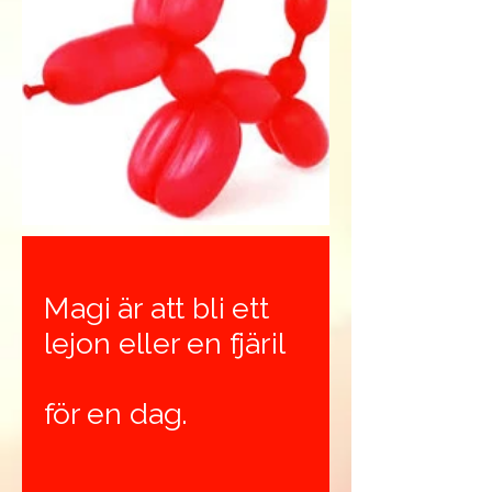
Magi är att bli ett
lejon eller en fjäril
för en dag.